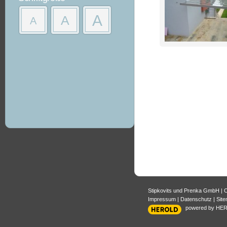
A
A
A
Stipkovits und Prenka GmbH
|
O
Impressum
|
Datenschutz
|
Sit
powered by HE