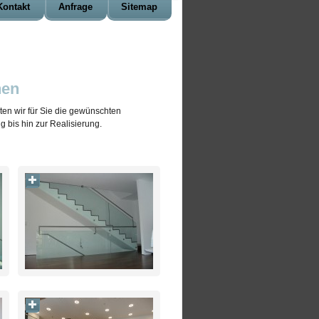
Kontakt
Anfrage
Sitemap
hen
ten wir für Sie die gewünschten
 bis hin zur Realisierung.