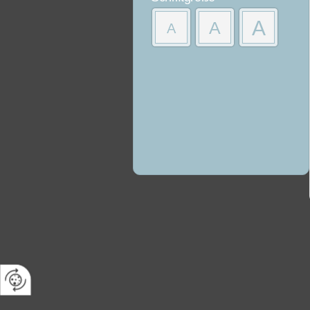
A
A
A